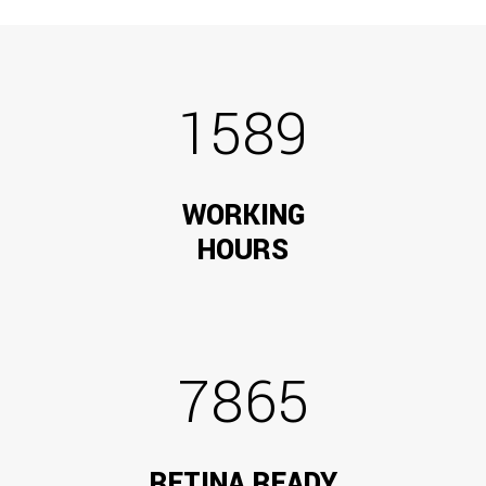
1589
WORKING
HOURS
7865
RETINA READY