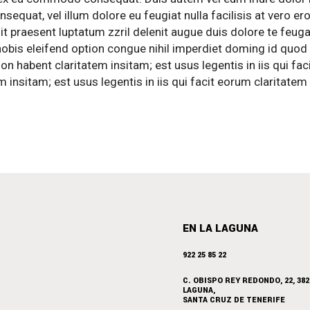
nsequat, vel illum dolore eu feugiat nulla facilisis at vero er
t praesent luptatum zzril delenit augue duis dolore te feuga
 nobis eleifend option congue nihil imperdiet doming id quod
 habent claritatem insitam; est usus legentis in iis qui fac
 insitam; est usus legentis in iis qui facit eorum claritatem
EN LA LAGUNA
922 25 85 22
C. OBISPO REY REDONDO, 22, 382
LAGUNA,
SANTA CRUZ DE TENERIFE