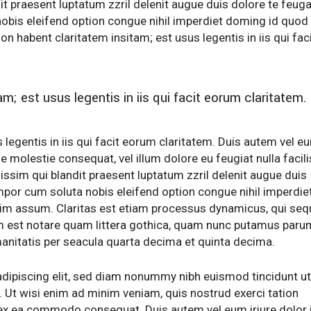
t praesent luptatum zzril delenit augue duis dolore te feuga
 nobis eleifend option congue nihil imperdiet doming id quod
 habent claritatem insitam; est usus legentis in iis qui fac
m; est usus legentis in iis qui facit eorum claritatem.
 legentis in iis qui facit eorum claritatem. Duis autem vel e
sse molestie consequat, vel illum dolore eu feugiat nulla facili
issim qui blandit praesent luptatum zzril delenit augue duis
tempor cum soluta nobis eleifend option congue nihil imperdie
m assum. Claritas est etiam processus dynamicus, qui sequ
est notare quam littera gothica, quam nunc putamus paru
anitatis per seacula quarta decima et quinta decima.
dipiscing elit, sed diam nonummy nibh euismod tincidunt ut
 Ut wisi enim ad minim veniam, quis nostrud exerci tation
ip ex ea commodo consequat. Duis autem vel eum iriure dolor 