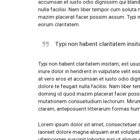
accumsan et iusto odio dignissim qui blandi
nulla facilisi. Nam liber tempor cum soluta
mazim placerat facer possim assum. Typi non
eorum claritatem.
Typi non habent claritatem insita
Typi non habent claritatem insitam; est usus
iriure dolor in hendrerit in vulputate velit e
at vero eros et accumsan et iusto odio dign
dolore te feugait nulla facilisi. Nam liber 
doming id quod mazim placerat facer possi
mutationem consuetudium lectorum. Mirum 
claram, anteposuerit litterarum formas hum
Lorem ipsum dolor sit amet, consectetuer a
laoreet dolore magna aliquam erat volutpat.
ullamcorper suscipit lobortis nisl ut aliqu