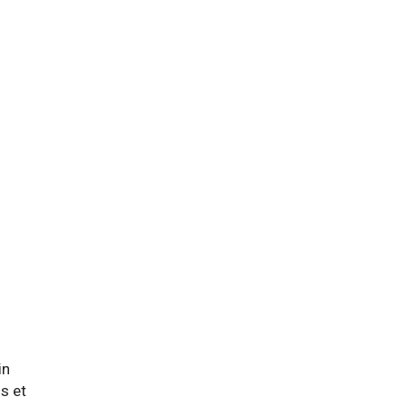
in
os et