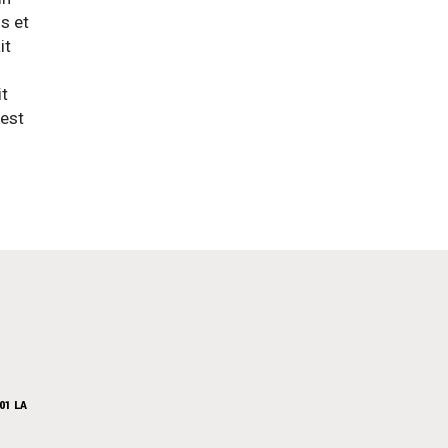
os et
it
it
 est
01 LA