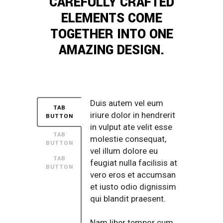
CAREFULLY CRAFTED
ELEMENTS COME
TOGETHER INTO ONE
AMAZING DESIGN.
Duis autem vel eum
TAB
iriure dolor in hendrerit
BUTTON
in vulput ate velit esse
TAB
molestie consequat,
BUTTON
vel illum dolore eu
TAB
feugiat nulla facilisis at
BUTTON
vero eros et accumsan
et iusto odio dignissim
qui blandit praesent.
Nam liber tempor cum